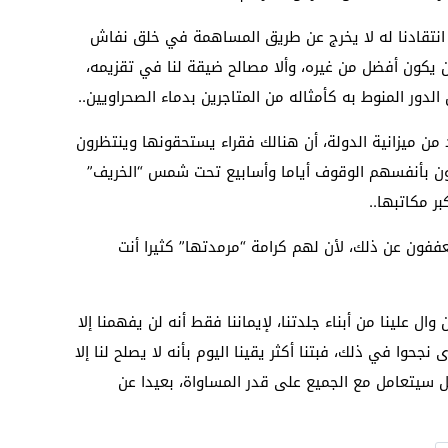
ن انتقادنا له لا يخرج عن طريق المساهمة في خلق نفاش
 يكون أفضل من غيره، وألا مصالح ضيقة لنا في تقزيمه،
لدور المنوط به كأمثاله من المتاجرين بدماء الصحراويين..
 من ميزانية الدولة، أن هنالك فقراء يستحقونها وينتظرون
نؤون بأنفسهم الوقوف أياما وأسابيع تحت شمس “الخريف”
ر مكاتبها..
ففون عن ذلك، لأن لهم كرامة “مرمدتها” كثيرا أنت
وال علينا من أبناء جلدتنا، لإيماننا فقط أنه لن يفهمنا إلا
جحوا في ذلك، فبتنا أكثر يقينا اليوم بأنه لا يصلح لنا إلا
قل سيتعامل مع الجميع على قدر المساواة، بعيدا عن