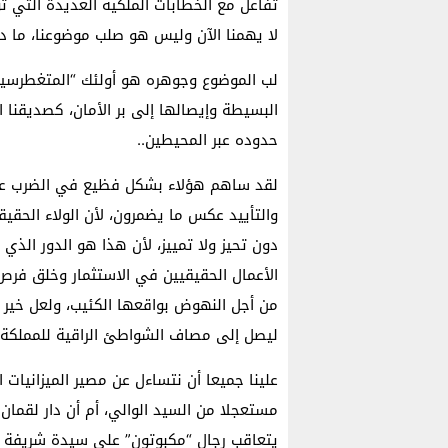
تفاعل مع الخطابات الملكية العديدة التي ت
لا يهمنا الآن وليس هو صلب موضوعنا، ما دا
لب الموضوع وجوهره هو أولئك “المتغطرسين”
البسيطة وإيصالها إلى بر الأمان، كصديقنا 
حدوده عبر المحيطين..
لقد ساهم هؤلاء بشكل فظيع في الضرب على غ
والتأييد عكس ما يضمرون، لأن الولاء الحقي
دون تحيز ولا تمييز، لأن هذا هو الدور الذي ع
الأعمال الحقيقيين في الاستثمار وخلق فرص ش
من أجل النهوض بواقعها الكئيب، ولعل خير
ليصل إلى مصاف الشواطئ الراقية للمملكة، 
علينا جميعا أن نتساءل عن مصير الميزانيات 
مستعجلا من السيد الوالي، أم أن دار لقمان 
يتعاقب رجال “مكبوتون” على سيدة شريفة أ