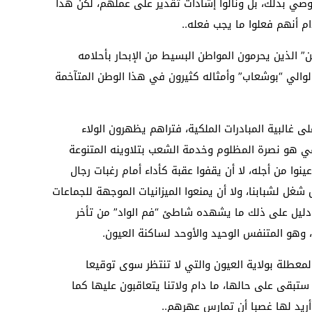
وصي بذلك، بل ونالوا إشادات تقدير على عملهم، لكن هذا
م أنهم فعلوا ما يجب فعله..
 الذين يحرمون المواطن البسيط من الإبحار بأحلامه
الوالي “بوشعاب” وأمثاله كثيرون في هذا الوطن المتآخمة
البية المبادرات الملكية، فتراهم يظهرون الولاء
قي هو نصرة المظلوم وخدمة الشعب بتلاوينه المتنوعة
ينوا من أجله، لا أن يقفوا عقبة كأداء أمام رغبات رجال
غل لشبابنا، ولا أن يمنعوا الميزانيات الموجهة للجماعات
 دليل على ذلك ما يشهده شاطئ “فم الواد” من تأخر
وهو المتنفس الوحيد والأوحد لساكنة العيون.
المعطلة بولاية العيون والتي لا تنتظر سوى توقيعا
ستبقى على حالها، ما دام ولاتنا يتعاقبون عليها كما
ريد لها غصبا أن تمارس عهرهم..