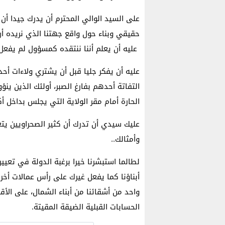
على السيد الوالي المحترم أن يدرك جيدا أ
حقيقي وبناء حول واقع جهتنا الذي نريده أن
عليه أن يعلم أننا ننتقده كمسؤول لم يفعل ا
عليه أن يفكر جليا قبل أن يشتري ولاءات أحد
التفاتة أحدهم بفارغ الصبر، أولئك الذين ي
الحارة أمام مقر الولاية التي يجلس بداخل أكب
عليك سيدي أن تدرك أن كثير الصحراويين يتع
وأمثالك..
لطالما استبشرنا خيرا برغبة الدولة في تعيين 
أبناؤنا كما يفعل غيرك على رأس عمالات أخرى ن
واحد من أشقائنا من أبناء الشمال، على الأ
الحسابات القبلية الضيقة المقيتة.