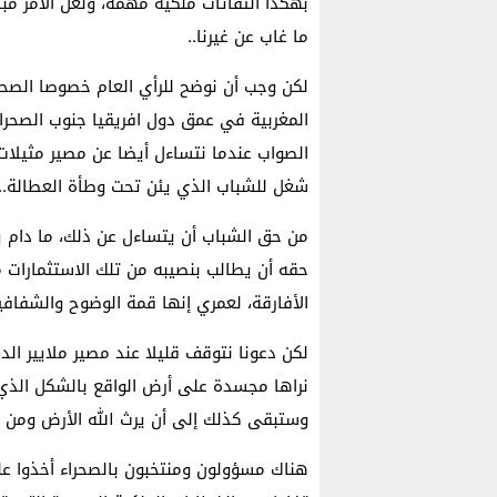
بهكذا التفاتات ملكية مهمة، ولعل الأمر مباح
ما غاب عن غيرنا..
لكن وجب أن نوضح للرأي العام خصوصا الصحرا
المغربية في عمق دول افريقيا جنوب الصحراء،
الصواب عندما نتساءل أيضا عن مصير مثيلات 
شغل للشباب الذي يئن تحت وطأة العطالة..
من حق الشباب أن يتساءل عن ذلك، ما دام يرى
حقه أن يطالب بنصيبه من تلك الاستثمارات
الأفارقة، لعمري إنها قمة الوضوح والشفافية
لكن دعونا نتوقف قليلا عند مصير ملايير الد
نراها مجسدة على أرض الواقع بالشكل الذي 
وستبقى كذلك إلى أن يرث الله الأرض ومن ع
هناك مسؤولون ومنتخبون بالصحراء أخذوا على