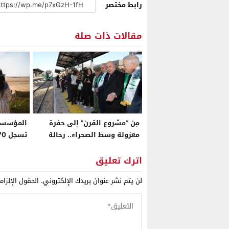
رابط مختصر
مقالات ذات صلة
مِن “مشروع القرن” إلى حفرة
المؤسسات
معزولة وسط الصحراء.. رحالة
قطري يكشف “وهم” غار جبيلات
متم أبريل 26
الذي قدمه تبون وشنقريحة
اترك تعليق
للجزائريين كـ”ثورة اقتصادية”
لن يتم نشر عنوان بريدك الإلكتروني.
الحقول الإلزام