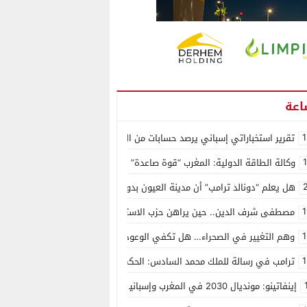
1
تقرير استخباراتي إسباني يرصد حسابات من الجزائر وأرقاما بـ”213+” ضمن حملة رقمية منظمة حرّضت على اقتحام سبتة
وكالة الطاقة الدولية: المغرب “قوة صاعدة” في سوق المعادن الاستراتيجية ال
هل يعلم “دونالد ترامب” أن مدينة العيون بدون ماء؟
1
مصطفى شرف الدين.. حين يراهن حزب الاستقلال على الكفاءة ويمنح الشباب ف
1
وهم التغيير في الصحراء… هل تكفي الوعود الفارغة لصناعة الواقع؟
1
ترامب في رسالة للملك محمد السادس: الحكم الذاتي هو الأساس الوحيد لحل ق
إينفاتينو: مونديال 2030 في المغرب وإسبانيا والبرتغال سيكون “الأجمل في التاريخ”