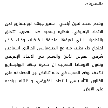
«المحررة».
وقدم محمد لمين أباعلي ، سفير جبهة البوليساريو لدى
الاتحاد الإفريقي، شكاية رسمية ضد المغرب، تتعلق
بالتطورات التي تعرفها منطقة الكركرات وذلك خلال
اجتماع جاء بطلب منه مع الدبلوماسي الجزائري اسماعيل
شرقي، مفوض الأمن والسلم في الاتحاد الإفريقي
وتقول الاوساط المغربية ان خطوة جبهة البوليساريو
تهدف لوضع المغرب في حالة تناقض بين المصادقة على
القانون التأسيسي للاتحاد الافريقي، والالتزام ببنوده
على الأرض.