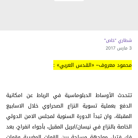
شطاري "خاص"
3 مارس 2017
محمود معروف– «القدس العربي» :
تتحدث الأوساط الدبلوماسية في الرباط عن امكانية
الدفع بعملية تسوية النزاع الصحراوي خلال الاسابيع
المقبلة، وان تبدأ الدورة السنوية لمجلس الامن الدولي
الخاصة بالنزاع في نيسان/ابريل المقبل، بأجواء انفراج، بعد
فك فتيل مواجهة مسلحة بين القوات المغربية وقوات