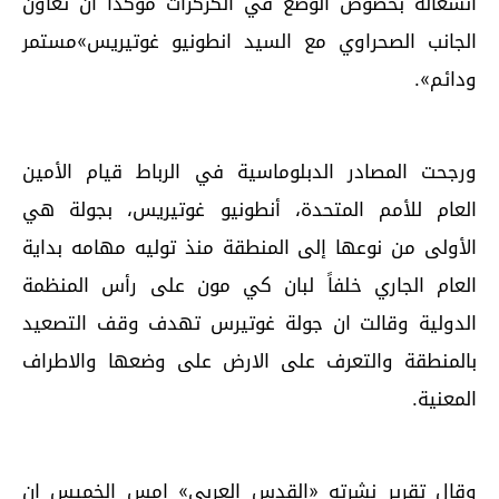
انشغاله بخصوص الوضع في الكركرات مؤكداً أن تعاون
الجانب الصحراوي مع السيد انطونيو غوتيريس»مستمر
ودائم».
ورجحت المصادر الدبلوماسية في الرباط قيام الأمين
العام للأمم المتحدة، أنطونيو غوتيريس، بجولة هي
الأولى من نوعها إلى المنطقة منذ توليه مهامه بداية
العام الجاري خلفاً لبان كي مون على رأس المنظمة
الدولية وقالت ان جولة غوتيرس تهدف وقف التصعيد
بالمنطقة والتعرف على الارض على وضعها والاطراف
المعنية.
وقال تقرير نشرته «القدس العربي» امس الخميس إن