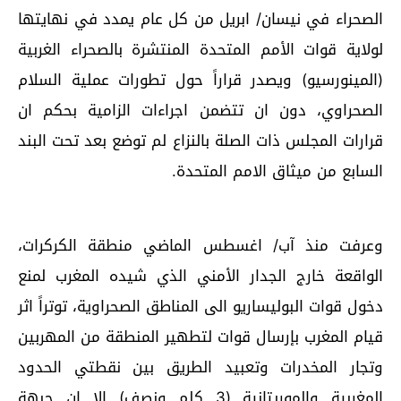
الصحراء في نيسان/ ابريل من كل عام يمدد في نهايتها
لولاية قوات الأمم المتحدة المنتشرة بالصحراء الغربية
(المينورسيو) ويصدر قراراً حول تطورات عملية السلام
الصحراوي، دون ان تتضمن اجراءات الزامية بحكم ان
قرارات المجلس ذات الصلة بالنزاع لم توضع بعد تحت البند
السابع من ميثاق الامم المتحدة.
وعرفت منذ آب/ اغسطس الماضي منطقة الكركرات،
الواقعة خارج الجدار الأمني الذي شيده المغرب لمنع
دخول قوات البوليساريو الى المناطق الصحراوية، توتراً اثر
قيام المغرب بإرسال قوات لتطهير المنطقة من المهربين
وتجار المخدرات وتعبيد الطريق بين نقطتي الحدود
المغربية والموريتانية (3 كلم ونصف) الا ان جبهة