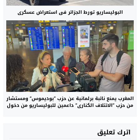
البوليساريو تورط الجزائر في استعراض عسكري
المغرب يمنع نائبة برلمانية عن حزب “بوديموس” ومستشار
من حزب “الائتلاف الكناري” داعمين للبوليساريو من دخول
العيون.. ومصدر: هؤلاء لا يحترمون القانون
اترك تعليق