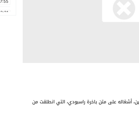
17:55
2:21
2:09
16:15
0:49
1:09
17:20
6:58
ين، أشغاله على متن باخرة راسبودي، التي انطلقت من