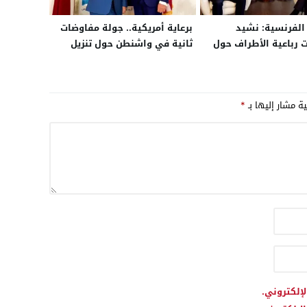
 الفرنسية: نشيد
برعاية أمريكية.. جولة مفاوضات
 رباعية الأطراف حول
ثانية في واشنطن حول تنزيل
لتي تعبر عن روح قرار
الحكم الذاتي في الصحراء
من الأخير
بمشاركة وزراء خارجية المغرب،
الجزائر، موريتانيا وممثل جبهة
ية مشار إليها بـ
*
البوليساريو
لإلكتروني.