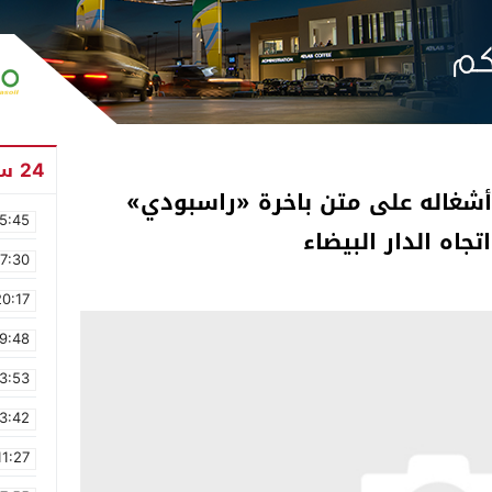
24 ساعة
أشغاله على متن باخرة «راسبودي»
5:45
جاه الدار البيضاء
17:30
20:17
9:48
3:53
3:42
11:27