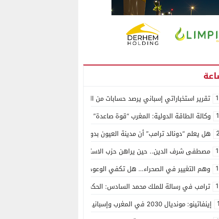
1
تقرير استخباراتي إسباني يرصد حسابات من الجزائر وأرقاما بـ”213+” ضمن حملة رقمية منظمة حرّضت على اقتحام سبتة
وكالة الطاقة الدولية: المغرب “قوة صاعدة” في سوق المعادن الاستراتيجية ال
هل يعلم “دونالد ترامب” أن مدينة العيون بدون ماء؟
1
مصطفى شرف الدين.. حين يراهن حزب الاستقلال على الكفاءة ويمنح الشباب ف
1
وهم التغيير في الصحراء… هل تكفي الوعود الفارغة لصناعة الواقع؟
1
ترامب في رسالة للملك محمد السادس: الحكم الذاتي هو الأساس الوحيد لحل ق
إينفاتينو: مونديال 2030 في المغرب وإسبانيا والبرتغال سيكون “الأجمل في التاريخ”