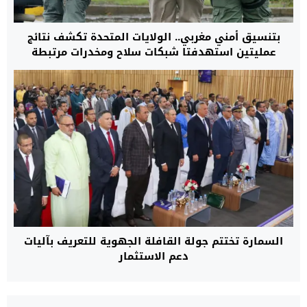
بتنسيق أمني مغربي.. الولايات المتحدة تكشف نتائج
عمليتين استهدفتا شبكات سلاح ومخدرات مرتبطة
بكارتلات ومنظمات مصنفة إرهابية
السمارة تختتم جولة القافلة الجهوية للتعريف بآليات
دعم الاستثمار