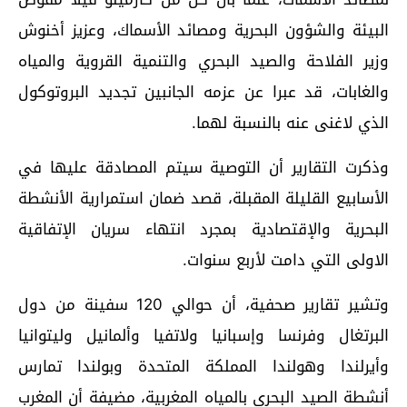
البيئة والشؤون البحرية ومصائد الأسماك، وعزيز أخنوش
وزير الفلاحة والصيد البحري والتنمية القروية والمياه
والغابات، قد عبرا عن عزمه الجانبين تجديد البروتوكول
الذي لاغنى عنه بالنسبة لهما.
وذكرت التقارير أن التوصية سيتم المصادقة عليها في
الأسابيع القليلة المقبلة، قصد ضمان استمرارية الأنشطة
البحرية والإقتصادية بمجرد انتهاء سريان الإتفاقية
الاولى التي دامت لأربع سنوات.
وتشير تقارير صحفية، أن حوالي 120 سفينة من دول
البرتغال وفرنسا وإسبانيا ولاتفيا وألمانيل وليتوانيا
وأيرلندا وهولندا المملكة المتحدة وبولندا تمارس
أنشطة الصيد البحري بالمياه المغربية، مضيفة أن المغرب