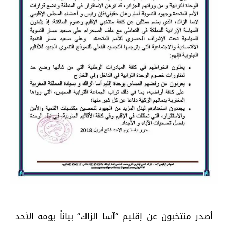
أصدر منتخبون عن إقليم “آسا الزاك” بياناً يومه الأحد