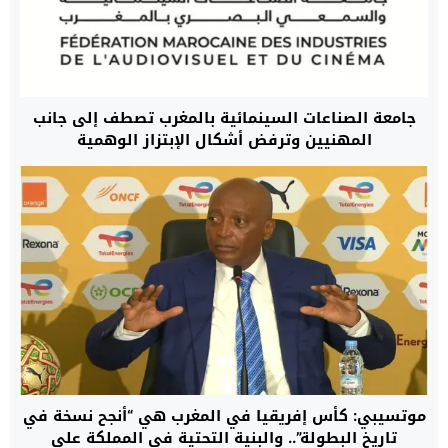
جامعة الصناعات السينمائية بالمغرب تصطف إلى جانب
المهنيين وترفض أشكال الإبتزاز الوهمية
موتسيبي: كأس إفريقيا في المغرب هي “أنجح نسخة في
تاريخ البطولة”.. والبنية التحتية في المملكة على