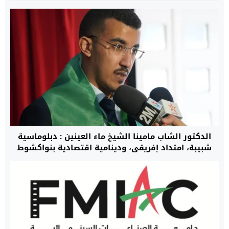
الدكتور الشاب مامينا الشيخ ماء العينين : دبلوماسية
شبيبة، امتداد إفريقي، ودينامية اقتصادية بنواكشوط