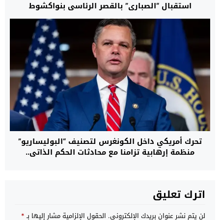
استقبال “الصباري” بالقصر الرئاسي بنواكشوط
تحرك أمريكي داخل الكونغرس لتصنيف “البوليساريو”
منظمة إرهابية تزامنا مع محادثات الحكم الذاتي..
اترك تعليق
لن يتم نشر عنوان بريدك الإلكتروني.
الحقول الإلزامية مشار إليها بـ
*