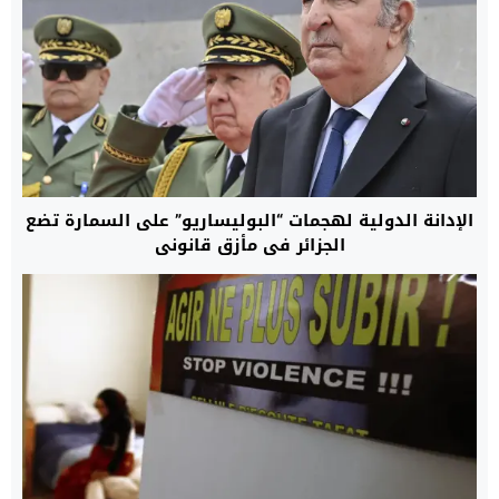
الإدانة الدولية لهجمات “البوليساريو” على السمارة تضع
الجزائر في مأزق قانوني