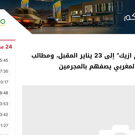
24 ساعة
تأجيل محاكمة معتقلي “اكديم ازيك” إلى 23 يناير المقبل، ومطالب
5:45
 المغربي يصفهم بالمجرمين
17:30
20:17
9:48
3:53
3:42
11:27