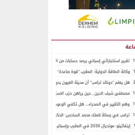
1
تقرير استخباراتي إسباني يرصد حسابات من الجزائر وأرقاما بـ”213+” ضمن حملة رقمية منظمة حرّضت على اقتحام سبتة
وكالة الطاقة الدولية: المغرب “قوة صاعدة” في سوق المعادن الاستراتيجية ال
هل يعلم “دونالد ترامب” أن مدينة العيون بدون ماء؟
1
مصطفى شرف الدين.. حين يراهن حزب الاستقلال على الكفاءة ويمنح الشباب ف
1
وهم التغيير في الصحراء… هل تكفي الوعود الفارغة لصناعة الواقع؟
1
ترامب في رسالة للملك محمد السادس: الحكم الذاتي هو الأساس الوحيد لحل ق
إينفاتينو: مونديال 2030 في المغرب وإسبانيا والبرتغال سيكون “الأجمل في التاريخ”