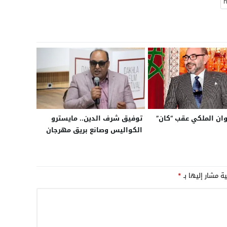
يوان الملكي عقب “كان”
توفيق شرف الدين.. مايسترو
الكواليس وصانع بريق مهرجان
الداخلة السينمائي
ية مشار إليها بـ
*