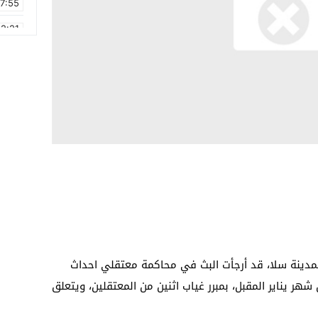
17:55
2:21
2:09
16:15
0:49
1:09
17:20
6:58
مدينة سلا، قد أرجأت البث في محاكمة معتقلي احداث
شهر يناير المقبل، بمبرر غياب اثنين من المعتقلين، ويتعلق