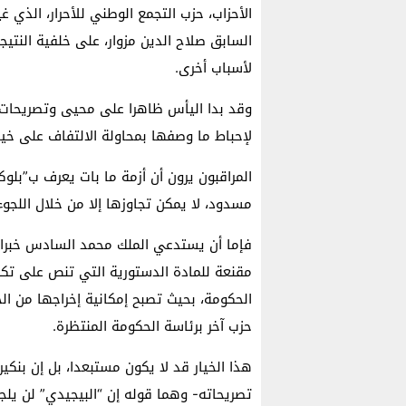
الأحزاب، حزب التجمع الوطني للأحرار، الذي 
السابق صلاح الدين مزوار، على خلفية النتيجة
لأسباب أخرى.
وقد بدا اليأس ظاهرا على محيى وتصريحات ز
لإحباط ما وصفها بمحاولة الالتفاف على خي
المراقبون يرون أن أزمة ما بات يعرف ب”بلو
مسدود، لا يمكن تجاوزها إلا من خلال اللجوء 
فإما أن يستدعي الملك محمد السادس خبراء 
مقنعة للمادة الدستورية التي تنص على تكليف
الحكومة، بحيث تصبح إمكانية إخراجها من ا
حزب آخر برئاسة الحكومة المنتظرة.
هذا الخيار قد لا يكون مستبعدا، بل إن بنك
تصريحاته- وهما قوله إن “البيجيدي” لن يلج