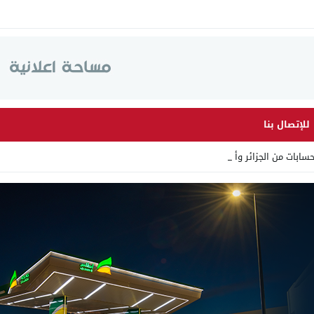
للإتصال بنا
ت من الجزائر وأرقاما بـ”213 _