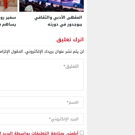
المقهى الأدبي والثقافي
سفير روس
ببوجدور في دورته
يساهم ف
السادسة..ليلة رمضانية
والصحراء 
تستنطق الذاكرة الحسانية
جيدة رغم
اترك تعليق
وتفكك سرديات الدراسات
لن يتم نشر عنوان بريدك الإلكتروني.
الحقول الإلزام
الكولونيالية
أعلمني بمتابعة التعليقات بواسطة البريد ا