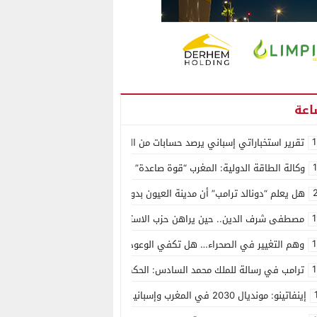
1
تقرير استخباراتي إسباني يرصد حسابات من الجزائر وأرقاما بـ”213+” ضمن حملة رقمية منظمة حرّضت على اقتحام سبتة
وكالة الطاقة الدولية: المغرب “قوة صاعدة” في سوق المعادن الاستراتيجية ال
هل يعلم “دونالد ترامب” أن مدينة العيون بدون ماء؟
1
مصطفى شرف الدين.. حين يراهن حزب الاستقلال على الكفاءة ويمنح الشباب ف
1
وهم التغيير في الصحراء… هل تكفي الوعود الفارغة لصناعة الواقع؟
1
ترامب في رسالة للملك محمد السادس: الحكم الذاتي هو الأساس الوحيد لحل ق
إينفاتينو: مونديال 2030 في المغرب وإسبانيا والبرتغال سيكون “الأجمل في التاريخ”