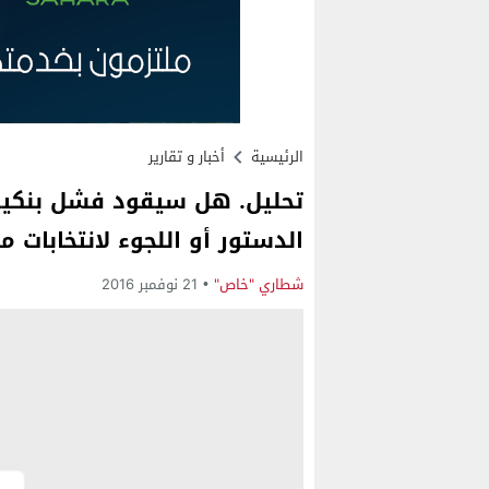
الرئيسية
أخبار و تقارير
تحليل. هل سيقود فشل بنكير
الدستور أو اللجوء لانتخابات م
شطاري "خاص"
21 نوفمبر 2016